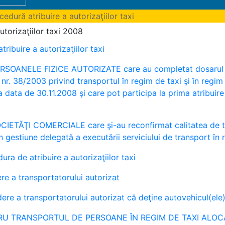
edură atribuire a autorizaţiilor taxi
utorizaţiilor taxi 2008
ribuire a autorizaţiilor taxi
SOANELE FIZICE AUTORIZATE care au completat dosarul c
nr. 38/2003 privind transportul în regim de taxi şi în regim 
 data de 30.11.2008 şi care pot participa la prima atribuire
ETĂŢI COMERCIALE care şi-au reconfirmat calitatea de tra
în gestiune delegată a executării serviciului de transport în 
ra de atribuire a autorizaţiilor taxi
e a transportatorului autorizat
 a transportatorului autorizat că deţine autovehicul(ele) n
TRU TRANSPORTUL DE PERSOANE ÎN REGIM DE TAXI ALO