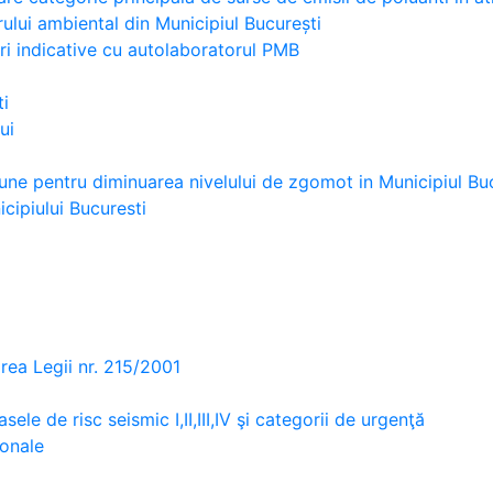
rului ambiental din Municipiul București
ori indicative cu autolaboratorul PMB
ti
ui
une pentru diminuarea nivelului de zgomot in Municipiul Bu
cipiului Bucuresti
ea Legii nr. 215/2001
sele de risc seismic I,II,III,IV şi categorii de urgenţă
sonale