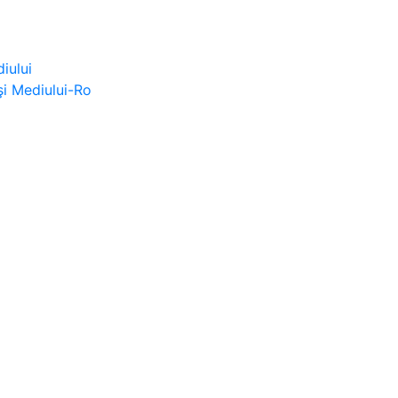
iului
şi Mediului-Ro