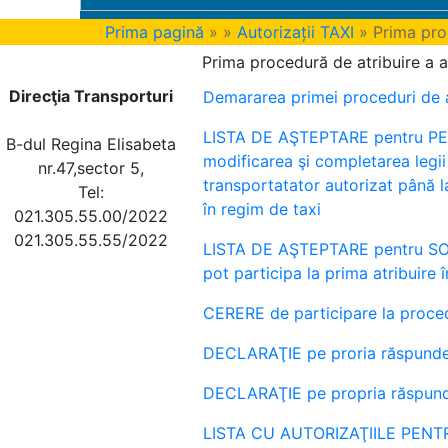
Prima pagină
»
»
Autorizații TAXI
» Prima proc
Prima procedură de atribuire a a
Direcţia Transporturi
Demararea primei proceduri de at
LISTA DE AŞTEPTARE pentru PER
B-dul Regina Elisabeta
modificarea şi completarea legii 
nr.47,sector 5,
transportatator autorizat până la
Tel:
în regim de taxi
021.305.55.00/2022
021.305.55.55/2022
LISTA DE AŞTEPTARE pentru SOCI
pot participa la prima atribuire 
CERERE de participare la procedu
DECLARAŢIE pe proria răspunder
DECLARAŢIE pe propria răspundere
LISTA CU AUTORIZAŢIILE PEN