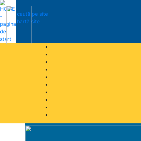
caută pe site
hartă site