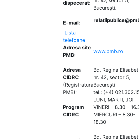
nr. 47, sector 5,
dispecerat:
Bucureşti.
relatiipublice@pm
E-mail:
Lista
telefoane
Adresa site
www.pmb.ro
PMB:
Adresa
Bd. Regina Elisabet
CIDRC
nr. 42, sector 5,
(Registratura
București
PMB):
tel.: (+4) 021.302.1
LUNI, MARTI, JOI,
Program
VINERI – 8.30 – 16.
CIDRC
MIERCURI – 8.30-
18.30
Bd. Regina Elisabet