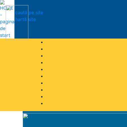
caută pe site
hartă site