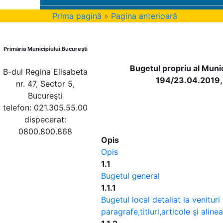
Prima pagină
»
Pagina anterioară
Primăria Municipiului Bucureşti
Bugetul propriu al Muni
B-dul Regina Elisabeta
194/23.04.2019, 
nr. 47, Sector 5,
Bucureşti
telefon: 021.305.55.00
dispecerat:
0800.800.868
Opis
Opis
1.1
Bugetul general
1.1.1
Bugetul local detaliat la venituri
paragrafe,titluri,articole şi aline