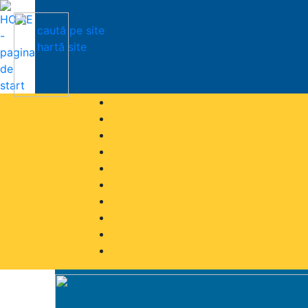
caută pe site
hartă site