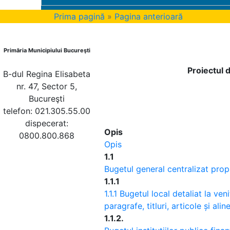
Prima pagină
»
Pagina anterioară
Primăria Municipiului Bucureşti
Proiectul 
B-dul Regina Elisabeta
nr. 47, Sector 5,
Bucureşti
telefon: 021.305.55.00
dispecerat:
Opis
0800.800.868
Opis
1.1
Bugetul general centralizat prop
1.1.1
1.1.1 Bugetul local detaliat la ven
paragrafe, titluri, articole și alin
1.1.2.