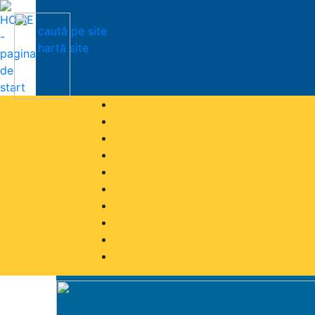
caută pe site
hartă site