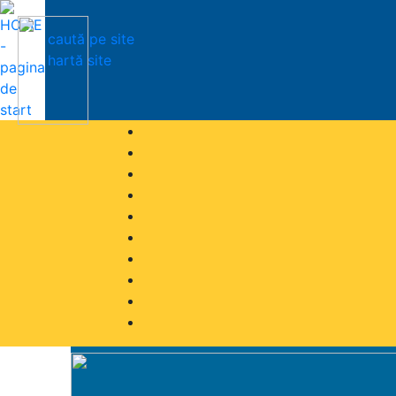
caută pe site
hartă site