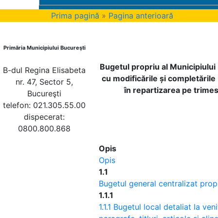
Prima pagină
»
Pagina anterioară
Primăria Municipiului Bucureşti
Bugetul propriu al Municipiulu
B-dul Regina Elisabeta
cu modificările și completările
nr. 47, Sector 5,
în repartizarea pe trime
Bucureşti
telefon: 021.305.55.00
dispecerat:
0800.800.868
Opis
Opis
1.1
Bugetul general centralizat prop
1.1.1
1.1.1 Bugetul local detaliat la ven