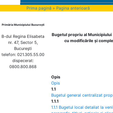
Prima pagină
»
Pagina anterioară
Primăria Municipiului Bucureşti
Bugetul propriu al Municipiulu
B-dul Regina Elisabeta
cu modificările și compl
nr. 47, Sector 5,
Bucureşti
telefon: 021.305.55.00
dispecerat:
0800.800.868
Opis
Opis
1.1
Bugetul general centralizat prop
1.1.1
1.1.1 Bugetul local detaliat la ven