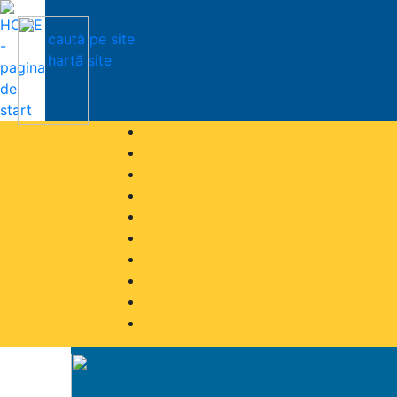
caută pe site
hartă site