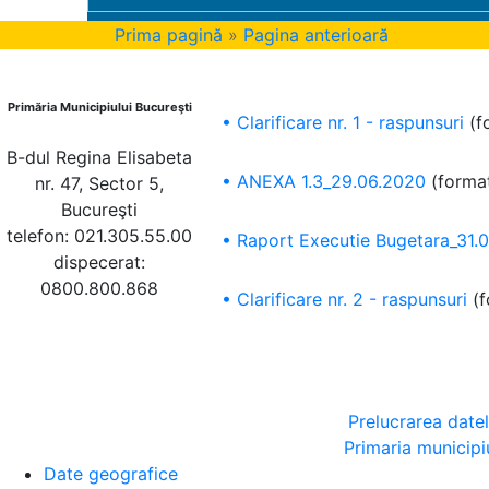
Prima pagină
»
Pagina anterioară
Primăria Municipiului Bucureşti
• Clarificare nr. 1 - raspunsuri
(f
B-dul Regina Elisabeta
• ANEXA 1.3_29.06.2020
(format
nr. 47, Sector 5,
Bucureşti
telefon: 021.305.55.00
• Raport Executie Bugetara_31.
dispecerat:
0800.800.868
• Clarificare nr. 2 - raspunsuri
(
Prelucrarea date
Primaria municipi
Date geografice