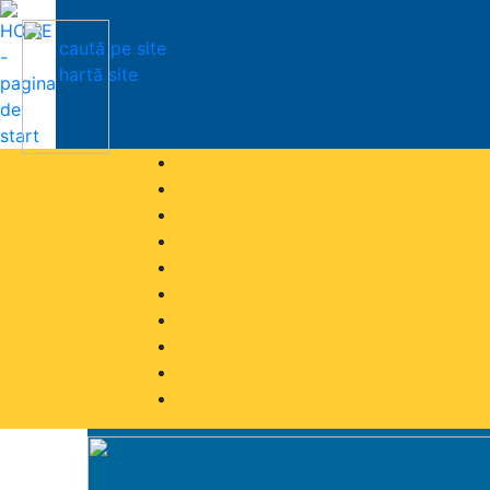
caută pe site
hartă site