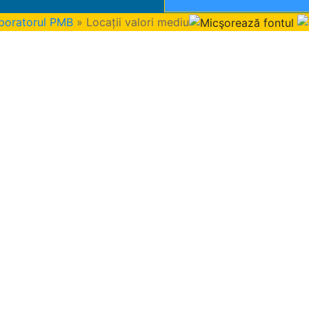
laboratorul PMB
» Locații valori mediu