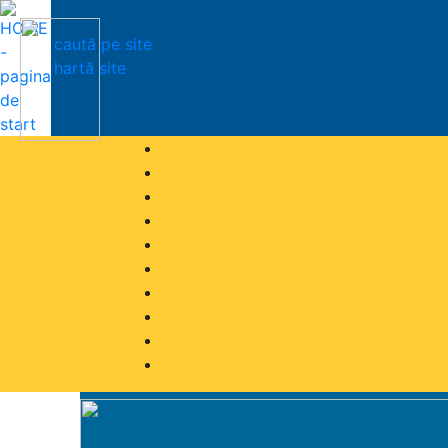
caută pe site
hartă site